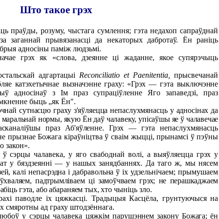
Што такое грэх
ць праўды, розуму, чыстага
сумлення; гэта недахоп сапраўднай
-за
заганнай прывязанасці да некаторых дабротаў. Ён раніць
брыя адносіны паміж людзьмі.
грэх як «слова, дзеянне ці жаданне, якое супярэчыць
стальскай адгартацыі
Reconciliatio
et
Paenitentia
,
прысвечанай
бляе
катэхетычнае вызначэнне граху: «Грэх — гэта выключэнне
ыў адносінаў з Ім праз супраціўленне Яго запаведзі, праз
імкненне быць „як Ён".
й сутнасцю граху з'яўляецца непаслухмянасць у адносінах да
,
маральнай нормы, якую Ён даў чалавеку, упісаўшы яе ў чалавечае
асканаліўшы праз Аб'яўленне. Грэх —
гэта непаслухмянасць
і не прызнае Божага кіраўніцтва ў сваім жыцці, прынамсі ў пэўны
о закон».
сэрцы чалавека, у яго свабоднай волі, а выяўляецца грэх у
ват у бяздзеянні — у нашых занядбаннях. Да таго ж, мы нясем
ей, калі непасрэдна і дабравольна ў
іх удзельнічаем; прымушаем
ўхваляем, падтрымліваем ці замоўчваем грэх; не перашкаджаем
абіць гэта, або абараняем тых, хто
чыніць зло.
 паводле іх цяжкасці. Традыцыя Касцёла, грунтуючыся на
эх смяротны ад граху штодзённага.
боў у сэрцы чалавека цяжкім
парушэннем закону Божага; ён