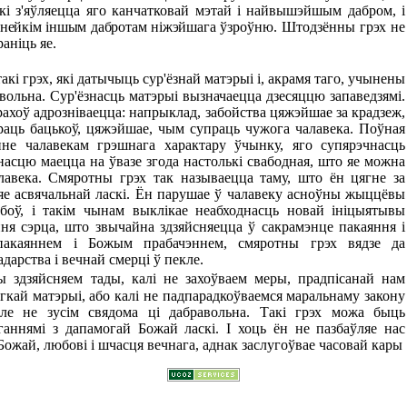
які
з'яўляецца яго канчатковай мэтай і найвышэйшым дабром, і
 нейкім іншым дабротам ніжэйшага
ўзроўню. Штодзённы грэх не
раніць яе.
такі грэх, які датычыць сур'ёзнай матэрыі і, акрамя таго, учынены
вольна. Сур'ёзнасць матэрыі вызначаецца дзесяццю запаведзямі.
ахоў адрозніваецца: напрыклад, забойства цяжэйшае за крадзеж,
праць бацькоў, цяжэйшае, чым супраць чужога чалавека. Поўная
нне чалавекам грэшнага характару ўчынку, яго супярэчнасць
насцю маецца на ўвазе згода настолькі свабодная, што яе можна
лавека. Смяротны грэх так называецца таму, што ён цягне за
ляе асвячальнай ласкі. Ён парушае ў чалавеку асноўны жыццёвы
боў, і такім чынам выклікае неабходнасць новай ініцыятывы
ння сэрца, што звычайна здзяйсняецца ў сакрамэнце пакаяння і
каяннем і Божым прабачэннем, смяротны грэх вядзе да
арства і вечнай смерці ў пекле.
 здзяйсняем тады, калі не захоўваем меры, прадпісанай нам
гкай матэрыі, або калі не падпарадкоўваемся маральнаму закону
але не зусім свядома ці дабравольна. Такі грэх можа быць
ганнямі з дапамогай Божай ласкі.
I
хоць ён не пазбаўляе нас
Божай, любові і шчасця вечнага, аднак заслугоўвае часовай кары