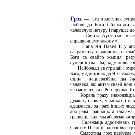
Грэх
— гэта праступак супра
любові да Бога і бліжняга з
чалавечую натуру і парушае до
Святы Аўгустын вызначае 
спрадвечнаму закону ».
Папа Ян Павел
II
у апо
сакрамэнту паяднання, паглы
Бога са
свайго жыцця, разр
суперніцтва з Ім, падманлівае 
Найбольш унутранай і змрочна
Бога, у адносінах да Яго закону
сэрца і пацвердзіўшы ды ўд
чалавека, які актам сваёй вол
яго момант, калі ён парушае Яг
Корань граху знаходзіцца ў 
думках, словах, учынках і на
адказнасць за грахі іншых людз
або раім грашыць, а таксама
грашыць, калі мы абавязаныя зр
Належыць адрозніваць грахі
Святым Пісанні, адрознівае гр
Смяротны грэх разбурае лю