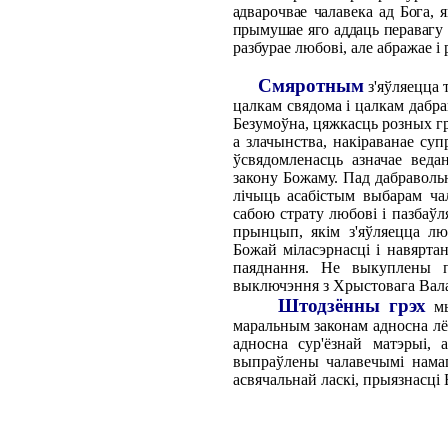
адварочвае чалавека ад Бога, 
прымушае яго аддаць перавагу
разбурае любові, але абражае і 
Смяротным
з'яўляецца 
цалкам свядома і цалкам дабра
Безумоўна, цяжкасць розных гр
а злачынства, накіраванае су
ўсвядомленасць азначае веда
закону Божаму. Пад дабраволь
лічыць асабістым выбарам ча
сабою страту любові і пазбаў
прынцып, якім з'яўляецца лю
Божай міласэрнасці і навярта
паяднання.
He
выкуплены па
выключэння з Хрыстовага Валад
Штодзённы грэх
мы
маральным законам адносна лё
адносна сур'ёзнай матэрыі, 
выпраўлены чалавечымі нама
асвячальнай ласкі, прыязнасці 