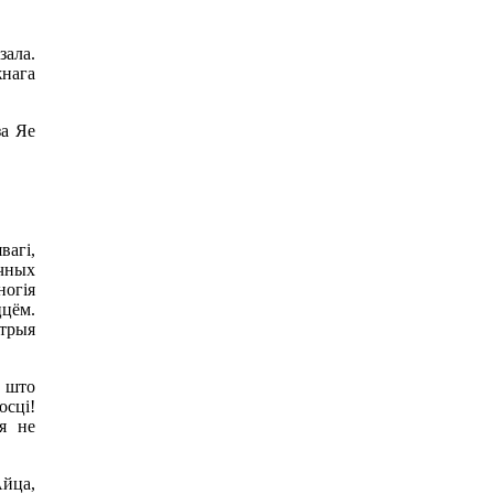
зала.
жнага
за Яе
вагі,
ячных
ногія
ццём.
стрыя
, што
осці!
я не
Айца,