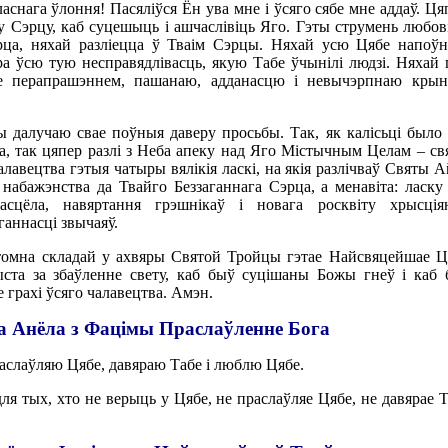
аснага ўлоння! Пасяліўся Ён ува мне і ўсяго сябе мне аддаў. Ця
 Сэрцу, каб суцешыць і ашчаслівіць Яго. Гэты струмень любові
рца, няхай разліецца ў Тваім Сэрцы. Няхай усю Цябе напоўн
ра ўсю тую несправядлівасць, якую Табе ўчынілі людзі. Няхай 
е перапрашэннем, пашанаю, адданасцю і невычэрпнаю крын
лучаю свае поўныя даверу просьбы. Так, як калісьці было 
, так цяпер разлі з Неба апеку над Яго Містычным Целам – с
алавецтва гэтыя чатыры вялікія ласкі, на якія разлічваў Святы 
 набажэнства да Твайго Беззаганнага Сэрца, а менавіта: ласку
сцёла, навяртання грэшнікаў і новага росквіту хрысціян
ганнасці звычаяў.
мна складай у ахвяры Святой Тройцы гэтае Найсвяцейшае Це
та за збаўленне свету, каб быў суцішаны Божы гнеў і каб 
 грахі ўсяго чалавецтва. Амэн.
а Анёла з Фацімы Праслаўленнe Бога
слаўляю Цябе, давяраю Табе і люблю Цябе.
тых, хто не верыць у Цябе, не праслаўляе Цябе, не давярае Т