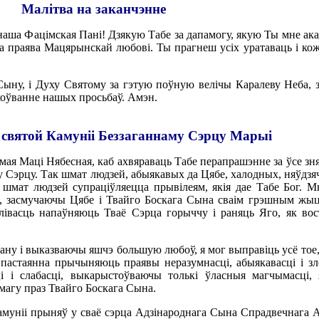
Малітва на заканчэнне
ша Фацімская Пані! Дзякую Табе за дапамогу, якую Ты мне ака
та праява Мацярынскай любові. Ты прагнеш усіх уратаваць і ко
Сыну, і Духу Святому за гэтую поўную велічы Каралеву Неба, 
хоўванне нашых просьбаў. Амэн.
святой Камуніі Беззаганнаму Сэрцу Марыі
я Маці Нябесная, каб ахвяраваць Табе перапрашэнне за ўсе зня
 Сэрцу. Так шмат людзей, абыякавых да Цябе, халодных, няўдз
 шмат людзей супраціўляецца прывілеям, якія дае Табе Бог. М
, засмучаючы Цябе і Твайго Боскага Сына сваім грэшным жы
длівасць напаўняюць Тваё Сэрца горыччу і раняць Яго, як во
ну і выказваючы яшчэ большую любоў, я мог выправіць усё тое
і пастаянна прычыняюць праявы неразумнасці, абыякавасці і зл
 і слабасці, выкарыстоўваючы толькі ўласныя магчымасці, 
змагу праз Твайго Боскага Сына.
муніі прыняў у сваё сэрца Адзінароднага Сына Спрадвечнага 