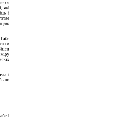
пер я
, які
іць і
гэтае
іцаю
Табе
вятым
Айцец
 міру
скіх
ла і
было
абе і