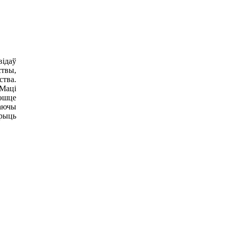
відаў
ствы,
ства.
 Маці
рэшце
даючы
арыць