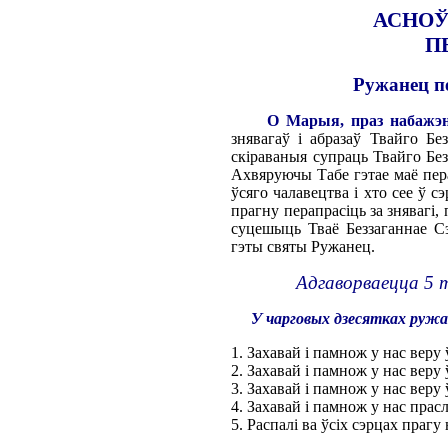
АСНОЎ
П
Ружанец п
О Марыя, праз набажэн
знявагаў і абразаў Твайго Бе
скіраваныя супраць Твайго Бе
Ахвяруючы Табе гэтае маё пер
ўсяго чалавецтва і хто сее ў с
прагну перапрасіць за знявагі
суцешыць Тваё Беззаганнае Сэ
гэты святы Ружанец.
Адгаворваецца 5 
У чарговых дзесятках руж
1. Захавай і памнож у нас веру 
2. Захавай і памнож у нас веру
3. Захавай і памнож у нас вер
4. Захавай і памнож у нас прасл
5. Распалі ва ўсіх сэрцах прагу