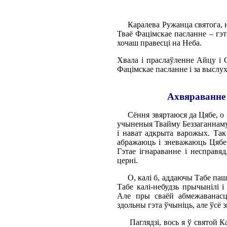
Каралева Ружанца святога, на
Тваё Фацімскае пасланне – гэ
хочаш правесці на Неба.
Хвала і праслаўленне Айцу і 
Фацімскае пасланне і за выслу
Ахвяраванне 
Сёння звяртаюся да Цябе, о ма
учыненыя Твайму Беззаганнаму
і нават адкрыта варожых. Так
абражаюць і зневажаюць Цябе
Гэтае ігнараванне і несправя
церні.
О, калі б, аддаючы Табе паша
Табе калі-небудзь прычынілі 
Але пры сваёй абмежаванасці
здольны гэта ўчыніць, але ўсё 
Паглядзі, вось я ў святой Ка