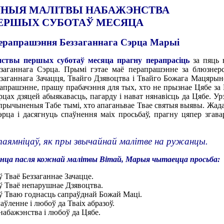
НЫЯ МАЛІТВЫ НАБАЖЭНСТВА
ЕРШЫХ СУБОТАЎ МЕСЯЦА
ерапрашэння Беззаганнага Сэрца Марыі
ствы першых суботаў месяца прагну перапрасіць
за пяць 
ззаганнага Сэрца. Прымі гэтае маё перапрашэнне за блюзнер
ззаганнага Зачацця, Твайго Дзявоцтва і Твайго Божага Мацярын
апрашэнне, прашу прабачэння для тых, хто не прызнае Цябе за
эрцах дзяцей абыякавасць, пагарду і нават нянавісць да Цябе. У
, прычыненыя Табе тымі, хто апаганьвае Твае святыя выявы. Жа
рца і дасягнуць спаўнення маіх просьбаў, прагну цяпер згав
таямніцаў, як пры звычайнай малітве на ружанцы.
анца пасля кожнай малітвы Вітай, Марыя чытаецца просьба:
ў Тваё Беззаганнае Зачацце.
 ў Тваё непарушнае Дзявоцтва.
у ў Тваю годнасць сапраўднай Божай Маці.
аўленне і любоў да Тваіх абразоў.
 набажэнства і любоў да Цябе.