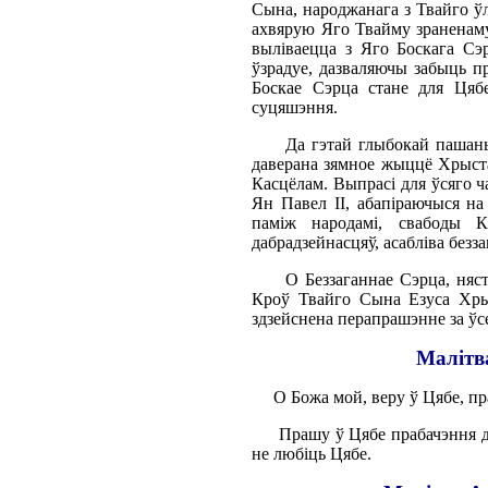
Сына, народжанага з Твайго ўл
ахвярую Яго Твайму зраненаму
выліваецца з Яго Боскага Сэ
ўзрадуе, дазваляючы забыць п
Боскае Сэрца стане для Цяб
суцяшэння.
Да гэтай глыбокай пашаны да
даверана зямное жыццё Хрыста
Касцёлам. Выпрасі для ўсяго ч
Ян Павел II, абапіраючыся на
паміж народамі, свабоды Ка
дабрадзейнасцяў, асабліва безза
О Беззаганнае Сэрца, нясто
Кроў Твайго Сына Езуса Хрыс
здзейснена перапрашэнне за ўсе
Малітв
О Божа мой, веру ў Цябе, пра
Прашу ў Цябе прабачэння для 
не любіць Цябе.