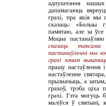
адпушчэння нашых
дапамагаюць вярнуц
грахі, пра якія мы 
сказаць: «Болыы 
памятаю, але за ўсе
Моцна пастанаўля
сказаць таксам
пастанаўленні мы
хо
грахі хочам выканац
прашу настаўлення 
настаўленне святара
прызначыць, а затым,
грахоў, трэба ціха
грахі. Гэта могуць 
маліўся ў святыні, 