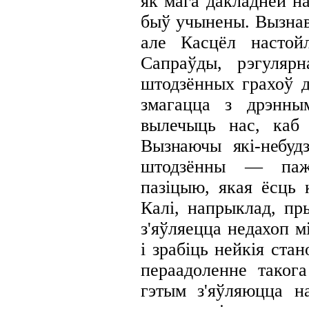
як мага дакладней на
быў учынены. Вызнав
але Касцёл настойл
Сапраўды, рэгуляр
штодзённых грахоў д
змагацца з
дрэнны
вылечыць нас, каб
Вызнаючы які-небу
штодзённы — паж
пазіцыю, якая ёсць 
Калі, напрыклад, пр
з'яўляецца
недахоп мі
і зрабіць нейкія
стан
пераадоленне таког
гэтым з'яўляюцца 