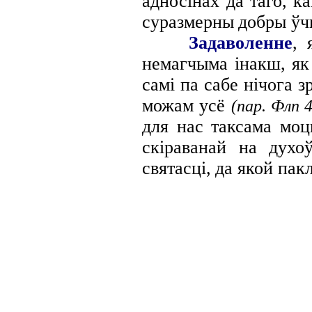
адносінах
да таго, к
суразмерны добры
ўч
Задаволенне
, 
немагчыма інакш, як 
самі па сабе нічога 
можам усё
(
nap
. Флп 4
для нас таксама моц
скіраванай на духо
святасці, да якой па