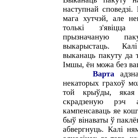
наступнай споведзі.
мага хутчэй, але не
толькі з'явіцца
прызначаную па
выкарыстаць. Калі 
выканаць пакуту да 
Імшы, ён можа без в
Варта
адзна
некаторых грахоў мо
той крыўды, якая
скрадзеную рэч а
кампенсаваць яе кошт
быў вінаваты ў паклё
абвергнуць. Калі ня