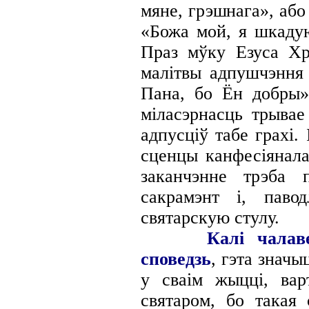
мяне, грэшнага», аб
«Божа мой, я шкадую
Праз мўку Езуса Хр
малітвы адпушчэння 
Пана, бо Ён добры»
міласэрнасць трывае
адпусціў табе грахі. 
сценцы
канфесіянала
заканчэнне трэба
сакрамэнт і, паво
святарскую стулу.
Калі чалав
споведзь
, гэта значы
у сваім жыцці, вар
святаром, бо такая