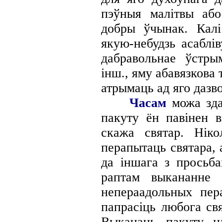
пэўныя малітвы або
добры ўчынак. Кал
якую-небудзь асаблі
дабравольнае ўстры
інш., яму абавязкова 
атрымаць ад яго дазво
Часам
можа зда
пакуту ён павінен в
скажа святар. Ніко
перапытаць святара, 
да іншага з просьба
раптам выкананне 
непераадольных пер
папрасіць любога св
Выканаць пакуту 