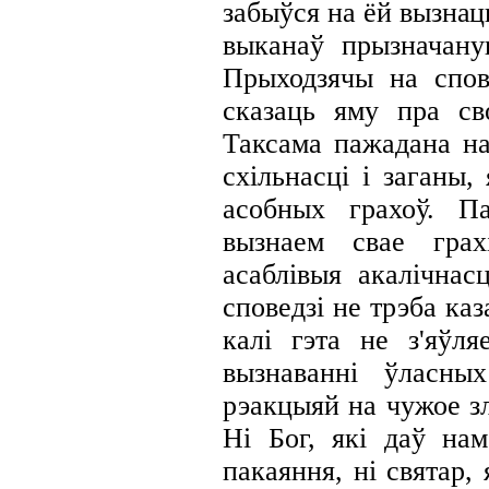
забыўся на ёй вызнац
выканаў прызначану
Прыходзячы на спове
сказаць яму
пра св
Таксама пажадана на
схільнасці і заганы,
асобных грахоў. П
вызнаем свае грах
асаблівыя акалічнас
споведзі не трэба каз
калі гэта не з'яўл
вызнаванні ўласны
рэакцыяй на чужое зл
Hi
Бог, які даў на
пакаяння, ні святар,