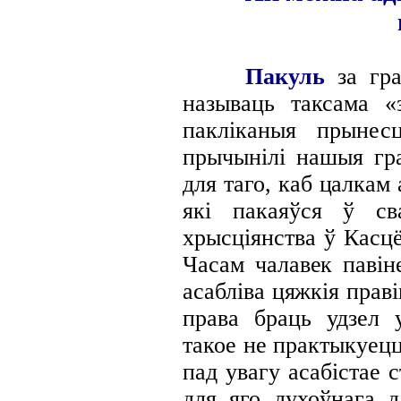
Пакуль
за гра
называць таксама «
пакліканыя прынес
прычынілі нашыя гр
для таго, каб цалкам
які пакаяўся ў св
хрысціянства ў Касцё
Часам
чалавек павін
асабліва цяжкія
праві
права браць удзел 
такое не практыкуец
пад увагу асабістае 
для яго духоўнага д