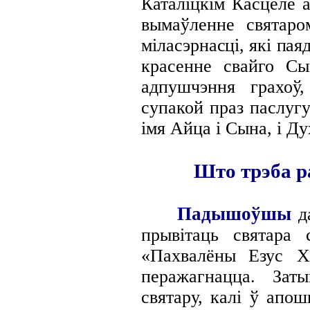
Каталіцкім Касцёле 
вымаўленне святаро
міласэрнасці, які пая
красенне
свайго Сы
адпушчэння грахоў
супакой праз паслуг
імя Айца і Сына, і Ду
Што трэба ра
Падышоўшы
д
прывітаць святара 
«Пахвалёны
Езус Х
перажагнацца. Зат
святару, калі ў апо