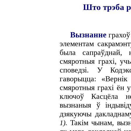
Што трэба р
Вызнанне
грахоў
элементам
сакрамэнт
была сапраўднай,
смяротныя грахі, уч
споведзі. У Кодэк
гаворыцца: «Вернік 
смяротныя грахі ён у
ключоў Касцёла н
вызнаныя ў індывіду
дзякуючы дакладна
Такім чынам, вы
1).