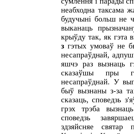
сумлення і парады сп
неабходна таксама ж
будучыні больш не 
выканаць прызнача
крыўду так, як гэта 
з
гэтых
умоваў не бы
несапраўднай, адпушч
яшчэ раз вызнаць гэ
сказаўшы пры 
несапраўднай. У вып
быў вызнаны з-за та
сказаць, споведзь з'
грэх трэба вызнац
споведзь завярш
здзяйсняе святар 