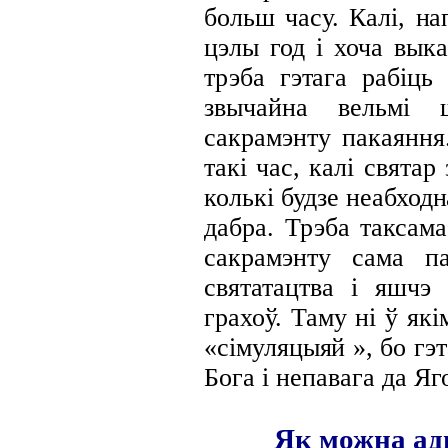
больш часу. Калі, н
цэлы год і хоча вык
трэба гэтага рабіць
звычайна вельмі 
сакрамэнту пакаяння
такі час, калі святар
колькі будзе неабход
дабра. Трэба таксам
сакрамэнту сама п
святатацтва і яшчэ
грахоў. Таму ні ў як
«сімуляцыяй », бо гэ
Бога і
непавага да Яг
Як можна адп