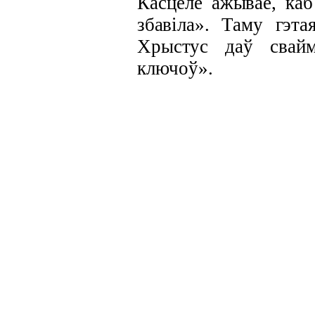
Касцёле
ажывае, каб
збавіла». Таму гэт
Хрыстус даў свай
ключоў».