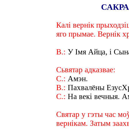
САКР
Калі вернік прыходзіц
яго прымае. Вернік х
В.:
У Імя Айца, і Сына
Сьвятар адказвае:
С.:
Амэн.
В.:
Пахвалёны ЕзусХ
С.:
На векі вечныя. А
Святар у гэты час мо
вернікам. Затым заах