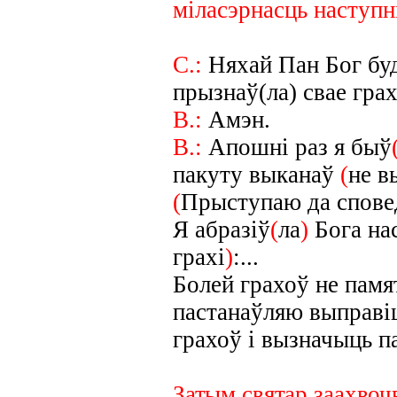
міласэрнасць наступн
С.:
Няхай Пан Бог буд
прызнаў(ла) свае грах
В.:
Амэн.
В.:
Апошні раз я быў
пакуту выканаў
(
не в
(
Прыступаю да спове
Я абразіў
(
ла
)
Бога на
грахі
)
:...
Болей грахоў не памя
пастанаўляю выправі
грахоў і вызначыць п
Затым святар заахвочв