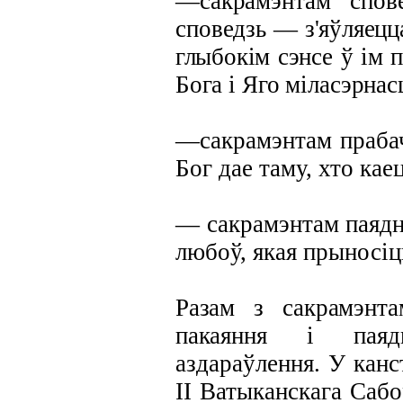
—сакрамэнтам спов
споведзь —
з'яўляецц
глыбокім сэнсе ў ім
п
Бога і Яго міласэрнас
—сакрамэнтам прабач
Бог дае таму, хто кае
— сакрамэнтам паядн
любоў, якая прыносіц
Разам з сакрамэнт
пакаяння і
пая
аздараўлення. У кан
II
Ватыканскага Сабо