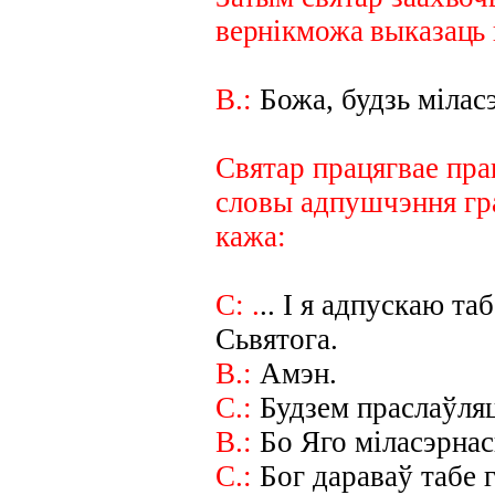
вернікможа выказаць
В.:
Божа, будзь мілас
Святар працягвае пра
словы адпушчэння гра
кажа:
С: .
..
I
я адпускаю табе
Сьвятога.
В.:
Амэн.
С.:
Будзем праслаўляц
В.:
Бо Яго міласэрнасц
С.:
Бог дараваў табе гр