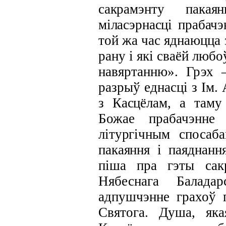
сакрамэнту пака
міласэрнасці прабачэ
той жа час
яднаюцца 
рану і які сваёй люб
навяртанню». Грэх 
разрыў еднасці з Ім.
з Касцёлам, а таму
Божае прабачэнне
літургічным спосаб
пакаяння і
паяднанн
піша пра гэты сак
Нябеснага Балада
адпушчэнне грахоў 
Святога. Душа, яка