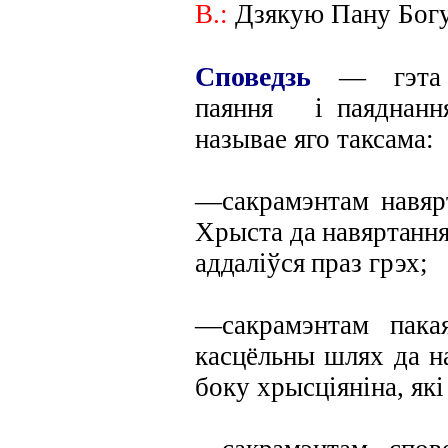
В.:
Дзякую Пану Богу
Споведзь
— гэта 
паяння і паяднання.
называе яго таксама:
—сакрамэнтам навярт
Хрыста
да навяртання
аддаліўся праз
грэх;
—сакрамэнтам пакая
касцёльны шлях да на
боку хрысціяніна, які